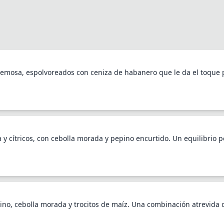
Continue with Google
a
Continue with Facebook
Spanish
French
Continue with Facebook
Continue with Email
Continue with Apple
emosa, espolvoreados con ceniza de habanero que le da el toque p
What did you order?
Rate your favorite dishes
Continue with Email
Close
Korean
y cítricos, con cebolla morada y pepino encurtido. Un equilibrio pe
Submit Review
Close
ino, cebolla morada y trocitos de maíz. Una combinación atrevida 