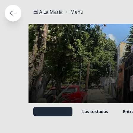
A La María
Menu
Select language
Para botanear
Las tostadas
Entr
Your language
English