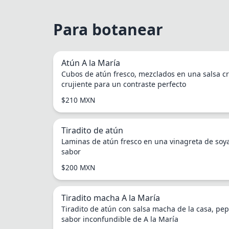
North and South Americ
Para botanear
English
Europe
Atún A la María
Italian
Cubos de atún fresco, mezclados en una salsa cr
crujiente para un contraste perfecto
Asia/Pacific
$210 MXN
Japanese
Tiradito de atún
Laminas de atún fresco en una vinagreta de soya 
sabor
$200 MXN
Tiradito macha A la María
Tiradito de atún con salsa macha de la casa, pep
sabor inconfundible de A la María